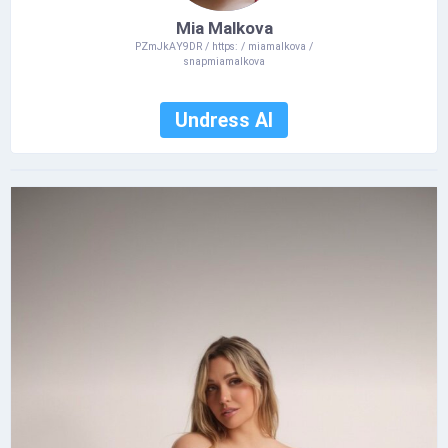
Mia Malkova
PZmJkAY9DR / https: / miamalkova /
snapmiamalkova
Undress AI