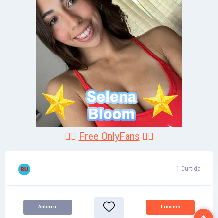
❤️‍🔥
Free OnlyFans
❤️‍🔥
1 Curtida
Anterior
Próximo