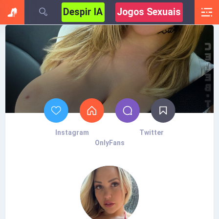
Despir IA
Jogos Sexuais
Instagram
Twitter
OnlyFans