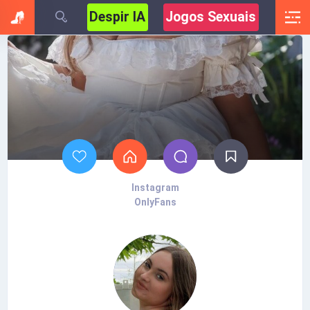
Despir IA
Jogos Sexuais
Instagram
OnlyFans