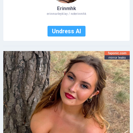
Erinmhk
erinmarleyklay / noterinmhk
Undress AI