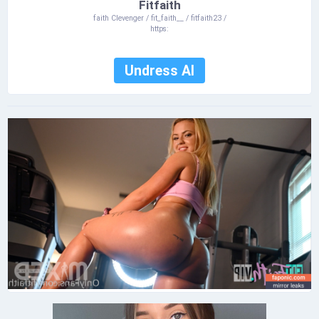
Fitfaith
faith Clevenger / fit_faith__ / fitfaith23 /
https:
Undress AI