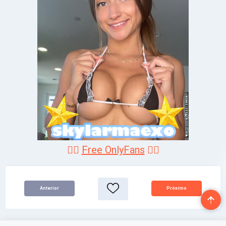
❤️‍🔥
Free OnlyFans
❤️‍🔥
Anterior
Próximo