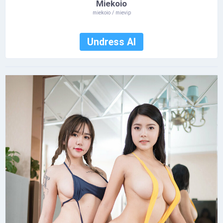
Miekoio
miekoio / mievip
Undress AI