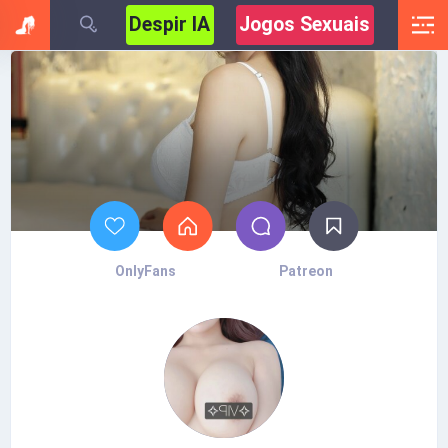
Despir IA
Jogos Sexuais
OnlyFans
Patreon